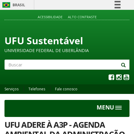
BRASIL
Simplifique!
ACESSIBILIDADE
ALTO CONTRASTE
Comunica BR
Participe
UFU Sustentável
Acesso à informação
UNIVERSIDADE FEDERAL DE UBERLÂNDIA
Legislação
Canais
Buscar
Serviços
Telefones
Fale conosco
MENU
Toggle
navigat
UFU ADERE À A3P - AGENDA