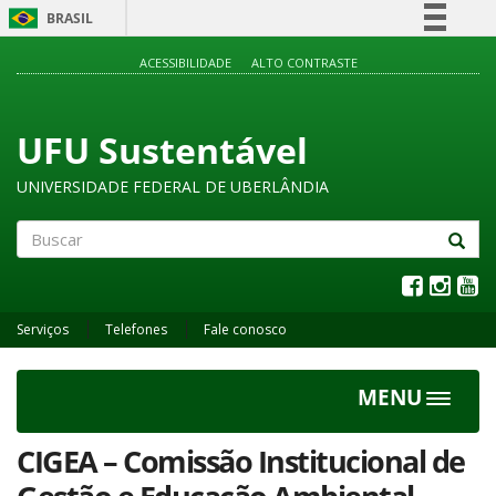
BRASIL
Simplifique!
ACESSIBILIDADE
ALTO CONTRASTE
Comunica BR
Participe
UFU Sustentável
Acesso à informação
UNIVERSIDADE FEDERAL DE UBERLÂNDIA
Legislação
Canais
Buscar
Serviços
Telefones
Fale conosco
MENU
Toggle
navigat
CIGEA – Comissão Institucional de