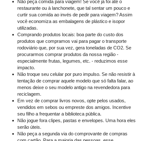
Não peça comida para viagem! Se você já foi até o
restaurante ou à lanchonete, que tal sentar um pouco e
curtir sua comida ao invés de pedir para viagem? Assim
você economiza as embalagens de plástico e isopor
utilizadas.
Comprando produtos locais: boa parte do custo dos
produtos que compramos vai para pagar o transporte
rodoviário que, por sua vez, gera toneladas de CO2. Se
procurarmos comprar produtos da nossa região -
especialmente frutas, legumes, etc. - reduzimos esse
impacto.
Não troque seu celular por puro impulso. Se não resistir à
tentação de comprar aquele modelo que só falta falar, ao
menos deixe o seu modelo antigo na revendedora para
reciclagem.
Em vez de comprar livros novos, opte pelos usados,
vendidos em sebos ou empreste dos amigos. Incentive
seu filho a frequentar a biblioteca pública.
Não jogue fora clipes, pastas e envelopes. Uma hora eles
serão úteis.
Não peça a segunda via do comprovante de compras
com cartão. Para a maioria das pessoas, esse