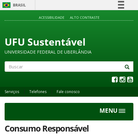
BRASIL
Simplifique!
ACESSIBILIDADE
ALTO CONTRASTE
Comunica BR
Participe
UFU Sustentável
Acesso à informação
UNIVERSIDADE FEDERAL DE UBERLÂNDIA
Legislação
Canais
Buscar
Serviços
Telefones
Fale conosco
MENU
Toggle
navigat
Consumo Responsável