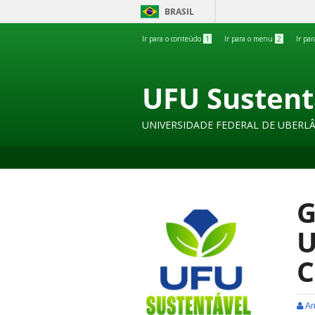
BRASIL
Ir para o conteúdo
1
Ir para o menu
2
Ir pa
UFU Sustent
UNIVERSIDADE FEDERAL DE UBERL
G
U
C
An