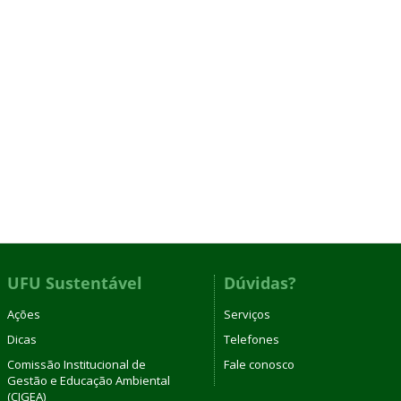
UFU Sustentável
Dúvidas?
Ações
Serviços
Dicas
Telefones
Comissão Institucional de
Fale conosco
Gestão e Educação Ambiental
(CIGEA)