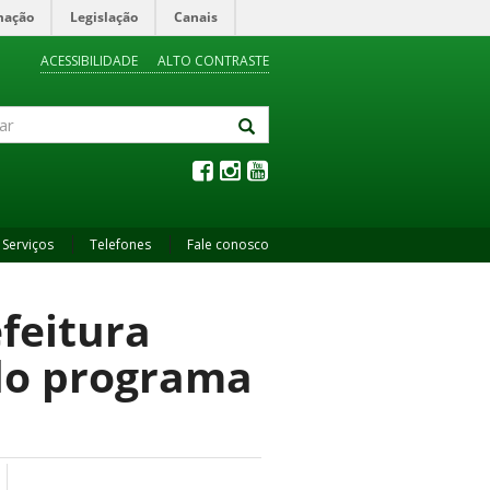
mação
Legislação
Canais
ACESSIBILIDADE
ALTO CONTRASTE
Serviços
Telefones
Fale conosco
feitura
 do programa