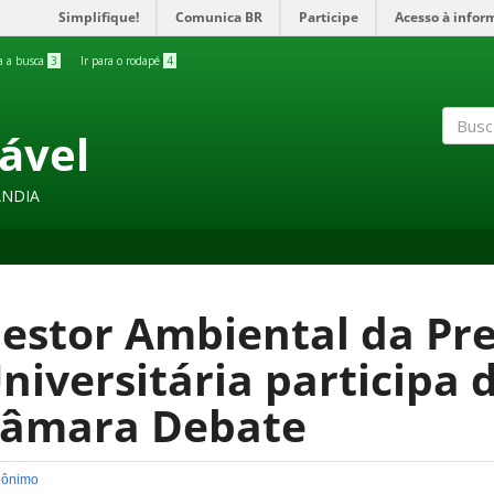
Simplifique!
Comunica BR
Participe
Acesso à infor
ra a busca
3
Ir para o rodapé
4
ável
Buscar
ÂNDIA
estor Ambiental da Pre
niversitária participa
âmara Debate
ônimo