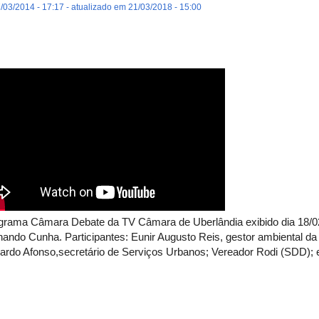
/03/2014 - 17:17 - atualizado em 21/03/2018 - 15:00
grama Câmara Debate da TV Câmara de Uberlândia exibido dia 18/02/
nando Cunha. Participantes: Eunir Augusto Reis, gestor ambiental da 
ardo Afonso,secretário de Serviços Urbanos; Vereador Rodi (SDD);