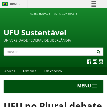
BRASIL
Simplifique!
ACESSIBILIDADE
ALTO CONTRASTE
Comunica BR
Participe
UFU Sustentável
Acesso à informação
UNIVERSIDADE FEDERAL DE UBERLÂNDIA
Legislação
Canais
Buscar
Serviços
Telefones
Fale conosco
MENU
Toggle
navigat
UFU no Plural debate