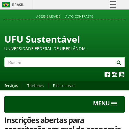
BRASIL
Simplifique!
ACESSIBILIDADE
ALTO CONTRASTE
Comunica BR
Participe
UFU Sustentável
Acesso à informação
UNIVERSIDADE FEDERAL DE UBERLÂNDIA
Legislação
Canais
Buscar
Serviços
Telefones
Fale conosco
MENU
Toggle
navigat
Inscrições abertas para