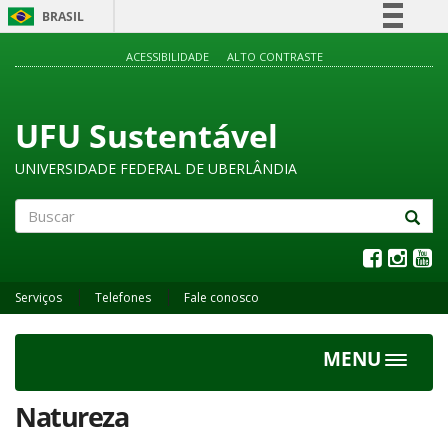
BRASIL
Simplifique!
ACESSIBILIDADE
ALTO CONTRASTE
Comunica BR
Participe
UFU Sustentável
Acesso à informação
UNIVERSIDADE FEDERAL DE UBERLÂNDIA
Legislação
Canais
Buscar
Serviços
Telefones
Fale conosco
MENU
Toggle
navigat
Natureza