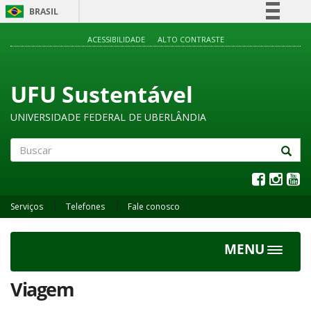
BRASIL
Simplifique!
ACESSIBILIDADE
ALTO CONTRASTE
Comunica BR
Participe
UFU Sustentável
Acesso à informação
UNIVERSIDADE FEDERAL DE UBERLÂNDIA
Legislação
Canais
Buscar
Serviços
Telefones
Fale conosco
MENU
Toggle
navigat
Viagem