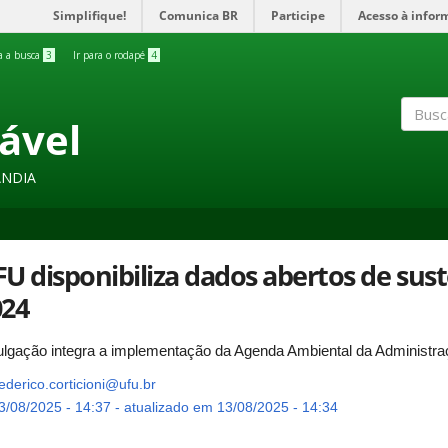
Simplifique!
Comunica BR
Participe
Acesso à infor
ra a busca
3
Ir para o rodapé
4
ável
Buscar
ÂNDIA
U disponibiliza dados abertos de sus
024
ulgação integra a implementação da Agenda Ambiental da Administra
ederico.corticioni@ufu.br
/08/2025 - 14:37 - atualizado em 13/08/2025 - 14:34