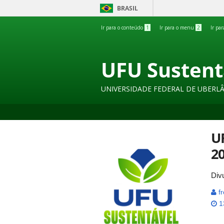
BRASIL
Ir para o conteúdo
1
Ir para o menu
2
Ir pa
UFU Sustent
UNIVERSIDADE FEDERAL DE UBERL
UF
2
Div
fr
13