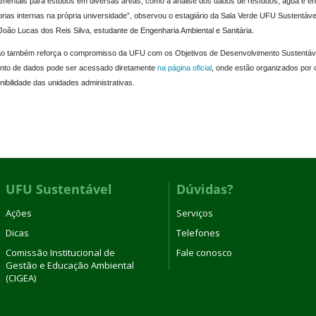
mentais para estudos em diversas áreas, como a análise dos dados de resíduos, água e e
rias internas na própria universidade”, observou o estagiário da Sala Verde UFU Sustentáv
João Lucas dos Reis Silva, estudante de Engenharia Ambiental e Sanitária.
ão também reforça o compromisso da UFU com os Objetivos de Desenvolvimento Sustentá
unto de dados pode ser acessado diretamente
na página oficial
, onde estão organizados por 
nibilidade das unidades administrativas.
UFU Sustentável
Dúvidas?
Ações
Serviços
Dicas
Telefones
Comissão Institucional de
Fale conosco
Gestão e Educação Ambiental
(CIGEA)