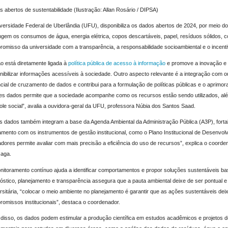
 abertos de sustentabilidade (Ilustração: Allan Rosário / DIPSA)
versidade Federal de Uberlândia (UFU), disponibiliza os dados abertos de 2024, por meio d
gem os consumos de água, energia elétrica, copos descartáveis, papel, resíduos sólidos, colet
omisso da universidade com a transparência, a responsabilidade socioambiental e o incentiv
o está diretamente ligada à
política pública de acesso à informação
e promove a inovação e 
nibilizar informações acessíveis à sociedade. Outro aspecto relevante é a integração com 
cial de cruzamento de dados e contribui para a formulação de políticas públicas e o aprimo
s dados permite que a sociedade acompanhe como os recursos estão sendo utilizados, além 
ole social”, avalia a ouvidora-geral da UFU, professora Núbia dos Santos Saad.
 dados também integram a base da Agenda Ambiental da Administração Pública (A3P), fortal
amento com os instrumentos de gestão institucional, como o Plano Institucional de Desenvol
adores permite avaliar com mais precisão a eficiência do uso de recursos”, explica o coor
aga.
itoramento contínuo ajuda a identificar comportamentos e propor soluções sustentáveis ba
óstico, planejamento e transparência assegura que a pauta ambiental deixe de ser pontual e
rsitária, “colocar o meio ambiente no planejamento é garantir que as ações sustentáveis de
omissos institucionais”, destaca o coordenador.
disso, os dados podem estimular a produção científica em estudos acadêmicos e projetos d