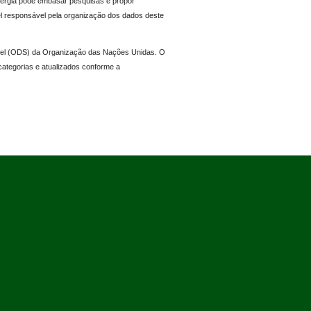
nergia pode embasar pesquisas e propor
el responsável pela organização dos dados deste
vel (ODS) da Organização das Nações Unidas. O
categorias e atualizados conforme a