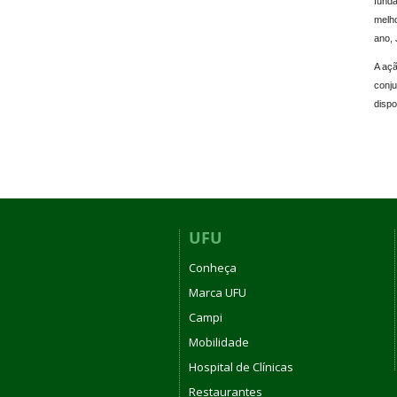
funda
melho
ano, 
A aç
conj
dispo
UFU
Conheça
Marca UFU
Campi
Mobilidade
Hospital de Clínicas
Restaurantes