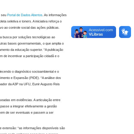
o seu
Portal de Dados Abertos
. As informações
a seletiva e toners. A iniciativa reforça o
o ao controle social das ações públicas.
a busca por soluções tecnológicas ao
outras bases governamentais, o que amplia o
ramento da educação superior. “A publicação
de incentivar a participação cidadã e o
ecendo o diagnóstico socioambiental e o
vimento e Expansão (PIDE). “A análise dos
denador da A3P na UFU, Eunir Augusto Reis
seadas em evidências. A articulação entre
 passe a integrar efetivamente a gestão
ixem de ser eventuais e passem a ser
e extensão: “as informações disponíveis são