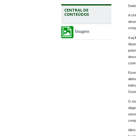
Dados
CENTRAL DE
CONTEÚDOS
A Uni
abran
compr
Imagens
A açã
dispo
poten
desse
contr
Esses
alinh
indic
Gonz
O mon
diagn
unive
compr
Além 